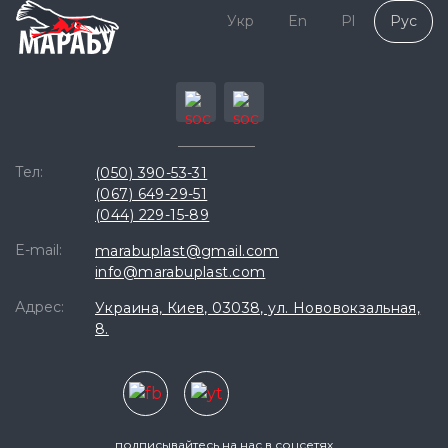
Укр
En
Pl
Рус
Тел:
(050) 390-53-31
(067) 649-29-51
(044) 229-15-89
E-mail:
marabuplast@gmail.com
info@marabuplast.com
Адрес:
Украина, Киев, 03038, ул. Нововокзальная,
8.
подписывайтесь на нас в соцсетях