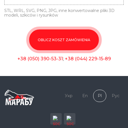
STL, WRL, SVG, PNG, JPG, inne konwertowalne pliki 3D
modeli, szkiców i rysunków
OBLICZ KOSZT ZAMÓWIENIA
+38 (050) 390-53-31
;
+38 (044) 229-15-89
Укр
En
Pl
Рус